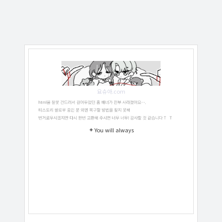
요슈아.com
You will always