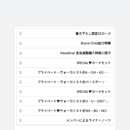
書き下ろし限定SSカード
Brave Child総力特集
Headliner 全巻連動購入特典小冊子
SPECIAL♥カードセット
プライベート・ヴォーカリスト＠A・CHI・KO・CHI!!!＼Headliner♥／
プライベート・ヴォーカリスト＠バースデー！～カレが主役の大事な日♡～
SPECIAL♥カードセット
プライベート♥ヴォーカリスト＠O・U・CHI!!＼Unlimited♥／
プライベート♥ヴォーカリスト＠SHI・BU・YA!!＼Unlimited♥／
メンバーによるライナーノーツ
プライベート・ヴォーカリスト＠ステイホーム！～一年で一番大事な日♥～