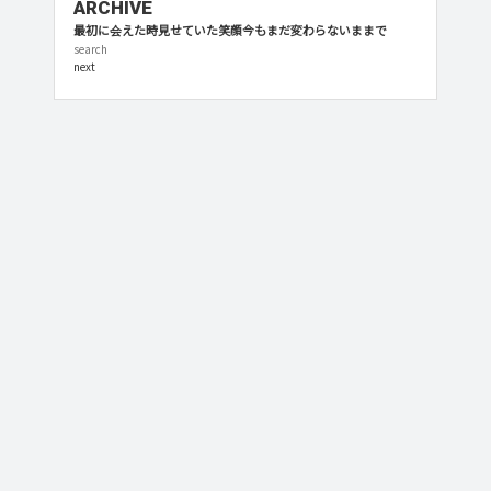
ARCHIVE
最初に会えた時見せていた笑顔今もまだ変わらないままで
CR蔵出し盗聴記録 ―運命の8月8日22時―
next
プライベート♥ヴォーカリスト@LIVEアフター♥
Brave Child終力特集
Evolve 全巻連動購入特典小冊子
プライベート・ヴォーカリスト＼YO・NA・KA♥／