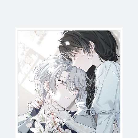
모든 게 변화하는 쓸쓸한 세계에서도
네 마음은 변함없이 영영 반짝이기를
cover ㅤ
@_samGak
banner ㅤ
@menherahidari
banner
♡
요슈아.com