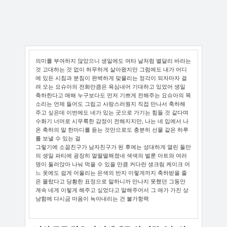
의미를 부여하지 않았으니 생일에도 여타 날처럼 별달리 바라는
것 고대하는 것 없이 허무하게 살아왔지만 그럼에도 내가 어디
에 있든 시침과 분침이 완벽하게 맞물리는 정각이 되자마자 걸
려 오는 요슈아의 전화만큼은 욕심내어 기대하고 있었어 생일
축하한다고 매해 누구보다도 먼저 기쁘게 전해주는 요슈아의 목
소리는 언제 들어도 그립고 사랑스러웠지 직접 만나서 축하해
주고 싶은데 이번에도 네가 있는 곳으로 가기는 힘들 것 같다며
수화기 너머로 시무룩한 감정이 전해지지만, 나는 네 입에서 나
온 축하의 말 한마디를 듣는 것만으로도 충분히 선물 같은 하루
를 보낼 수 있는 걸
그렇기에 소꿉친구가 남자친구가 된 후에는 성대하게 열린 둘만
의 생일 파티에 굉장히 얼떨떨해졌네 색색의 벌룬 아트와 여러
명이 둘러앉아 나눠 먹을 수 있을 만큼 커다란 생크림 케이크 어
느 옷에도 쉽게 어울리는 은색의 반지 이렇게까지 축하받을 줄
은 몰랐다고 당황한 표정으로 말하니까 만나지 못했던 그동안
계속 네게 이렇게 해주고 싶었다고 말해주어서 그 애가 가진 상
냥함에 다시금 마음이 녹아내리는 건 불가항력