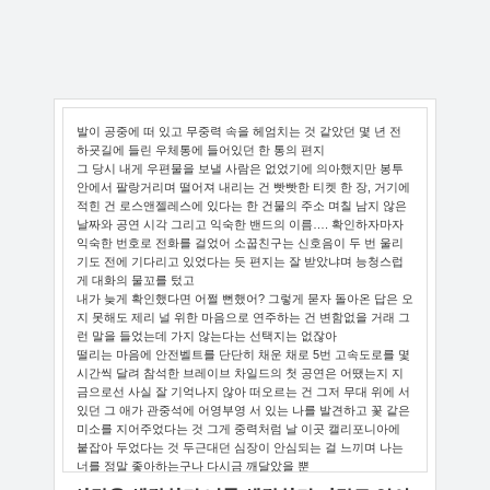
발이 공중에 떠 있고 무중력 속을 헤엄치는 것 같았던 몇 년 전
하굣길에 들린 우체통에 들어있던 한 통의 편지
그 당시 내게 우편물을 보낼 사람은 없었기에 의아했지만 봉투
안에서 팔랑거리며 떨어져 내리는 건 빳빳한 티켓 한 장, 거기에
적힌 건 로스앤젤레스에 있다는 한 건물의 주소 며칠 남지 않은
날짜와 공연 시각 그리고 익숙한 밴드의 이름…. 확인하자마자
익숙한 번호로 전화를 걸었어 소꿉친구는 신호음이 두 번 울리
기도 전에 기다리고 있었다는 듯 편지는 잘 받았냐며 능청스럽
게 대화의 물꼬를 텄고
내가 늦게 확인했다면 어쩔 뻔했어? 그렇게 묻자 돌아온 답은 오
지 못해도 제리 널 위한 마음으로 연주하는 건 변함없을 거래 그
런 말을 들었는데 가지 않는다는 선택지는 없잖아
떨리는 마음에 안전벨트를 단단히 채운 채로 5번 고속도로를 몇
시간씩 달려 참석한 브레이브 차일드의 첫 공연은 어땠는지 지
금으로선 사실 잘 기억나지 않아 떠오르는 건 그저 무대 위에 서
있던 그 애가 관중석에 어영부영 서 있는 나를 발견하고 꽃 같은
미소를 지어주었다는 것 그게 중력처럼 날 이곳 캘리포니아에
붙잡아 두었다는 것 두근대던 심장이 안심되는 걸 느끼며 나는
너를 정말 좋아하는구나 다시금 깨달았을 뿐