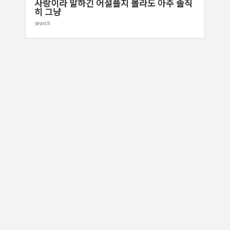
사랑이라 말하긴 어설플지 몰라도 아주 솔직
히 그냥