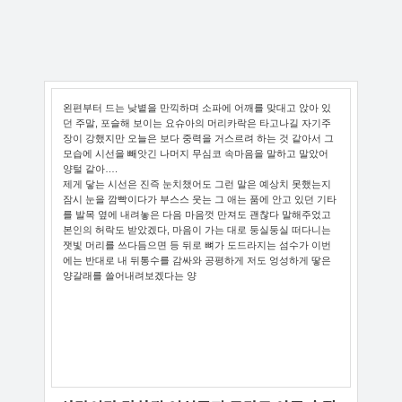
왼편부터 드는 낮볕을 만끽하며 소파에 어깨를 맞대고 앉아 있
던 주말, 포슬해 보이는 요슈아의 머리카락은 타고나길 자기주
장이 강했지만 오늘은 보다 중력을 거스르려 하는 것 같아서 그
모습에 시선을 빼앗긴 나머지 무심코 속마음을 말하고 말았어
양털 같아….
제게 닿는 시선은 진즉 눈치챘어도 그런 말은 예상치 못했는지
잠시 눈을 깜빡이다가 부스스 웃는 그 애는 품에 안고 있던 기타
를 발목 옆에 내려놓은 다음 마음껏 만져도 괜찮다 말해주었고
본인의 허락도 받았겠다, 마음이 가는 대로 둥실둥실 떠다니는
잿빛 머리를 쓰다듬으면 등 뒤로 뼈가 도드라지는 섬수가 이번
에는 반대로 내 뒤통수를 감싸와 공평하게 저도 엉성하게 땋은
양갈래를 쓸어내려보겠다는 양