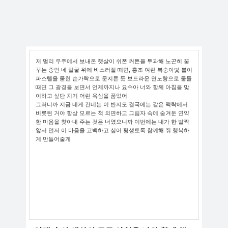
저 멀리 우주에서 보내온 햇살이 쉬폰 커튼을 투과해 노곤히 꿈
꾸는 중인 네 얼굴 위에 바스러질 때면, 홍조 여린 복숭아빛 볼이
파스텔을 묻힌 손가락으로 문지른 듯 보드라운 연노랑으로 물들
때면 그 광경을 보면서 언제까지나 요슈아 너와 함께 아침을 맞
이하고 싶단 치기 어린 욕심을 품었어
그러니까 지금 네게 건네는 이 반지도 결국에는 같은 맥락에서
비롯된 거야 항상 모르는 척 외면하고 그림자 속에 숨겨둔 연약
한 마음을 찾아내 주는 것은 너였으니까 이번에는 내가 한 발짝
앞서 먼저 이 마음을 고백하고 싶어
평생토록 함께해 줘 행복하
게 만들어줄게