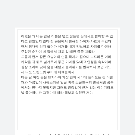
어렸을 때 너는 같은 이불을 덮고 잠들면 꿈에서도 함께할 수 있
다고 믿었었지 얼마 전 공원에서 친해진 아이가 가르쳐 주었다
면서 침대에 먼저 들어가 베개를 내게 양보하고 자리를 마련해
주었던 순간이 네 집에서 자고 갈 때면 종종 떠올라
드물게 먼저 잠든 요슈아의 손을 깍지껴 잡으며 보드라운 머리
카락을 귀 뒤로 넘겨주며 둥근 이마를 맞대고 연정을 속삭이며
심장 소리에 맞춰 숨을 내뱉고 들이쉬기를 반복하다 보면 어느
새 나도 느릿느릿 수마에 빠져들어서
다음 날 아침 눈을 뜨자마자 가장 먼저 시야에 들어오는 건 어릴
때와 다름없이 사랑스러운 얼굴 비록 소꿉친구의 믿음처럼 꿈속
에서는 만나지 못했지만 그래도 괜찮았어 근거 없는 이야기라도
널 좋아하니까 그것마저 따라 해보고 싶었던 거야